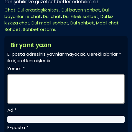
tanışabilir ve güzel sohbetler edebilirsiniz.
Chat
,
Dul arkadaşlık sitesi
,
Dul bayan sohbet
,
Dul
bayanlar ile chat
,
Dul chat
,
Dul Erkek sohbet
,
Dul kız
kızkıza chat
,
Dul mobil sohbet
,
Dul sohbet
,
Mobil chat
,
Sohbet
,
Sohbet ortamı
,
Bir yanıt yazın
E-posta adresiniz yayınlanmayacak.
Gerekli alanlar
*
ile işaretlenmişlerdir
Yorum
*
Ad
*
E-posta
*