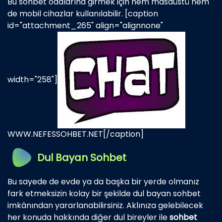
Bu sohbet odalarına girmek için hem masaüstü hem
de mobil cihazlar kullanılabilir. [caption
id="attachment_265" align="alignnone"
width="258"]
WWW.NEFESSOHBET.NET[/caption]
Dul Bayan Sohbet
Bu sayede de evde ya da başka bir yerde olmanız
fark etmeksizin kolay bir şekilde dul bayan sohbet
imkânından yararlanabilirsiniz. Aklınıza gelebilecek
her konuda hakkında diğer dul bireyler ile
sohbet