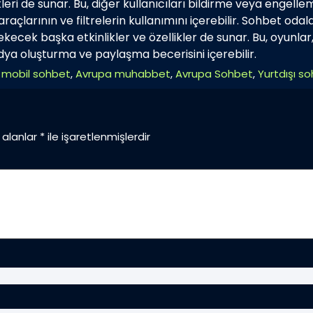
leri de sunar. Bu, diğer kullanıcıları bildirme veya engell
raçlarının ve filtrelerin kullanımını içerebilir. Sohbet oda
i çekecek başka etkinlikler ve özellikler de sunar. Bu, oyunlar
edya oluşturma ve paylaşma becerisini içerebilir.
 mobil sohbet
,
Avrupa muhabbet
,
Avrupa Sohbet
,
Yurtdışı s
 alanlar
*
ile işaretlenmişlerdir