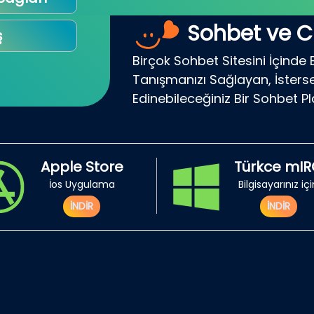
Sohbet ve C
ş
Birçok Sohbet Sitesini İçinde 
Tanışmanızı Sağlayan, İsterse
Edinebileceğiniz Bir Sohbet P
Apple Store
Türkce mI
İos Uygulama
Bilgisayarınız iç
İNDİR
İNDİR