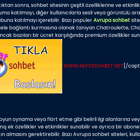
an sonra, sohbet sitesinin çeşitli özelliklerine ve etkinlikler
a katılmayı, diğer kullanıcılarla sesli veya görüntülü ara
ubuna katılmayı içerebilir. Bazı popüler
Avrupa sohbet
site
tgele bağlantı kurmasına olanak tanıyan Chatroulette, Ch
, ancak bazıları bir ücret karşılığında premium özellikler 
WWW.NEFESSOHBET.NET
[/capt
oyun oynama veya flört etme gibi belirli ilgi alanlarına ve
ış ek özellikler ve etkinlikler sunabilir ve ayrıca bir abonelik
tın almasını gerektirebilir. Bazı Avrupa sohbet siteleri, kul