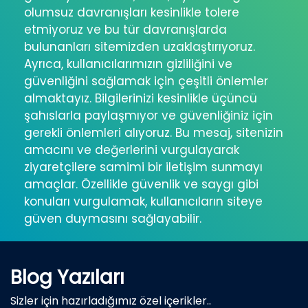
olumsuz davranışları kesinlikle tolere
etmiyoruz ve bu tür davranışlarda
bulunanları sitemizden uzaklaştırıyoruz.
Ayrıca, kullanıcılarımızın gizliliğini ve
güvenliğini sağlamak için çeşitli önlemler
almaktayız. Bilgilerinizi kesinlikle üçüncü
şahıslarla paylaşmıyor ve güvenliğiniz için
gerekli önlemleri alıyoruz. Bu mesaj, sitenizin
amacını ve değerlerini vurgulayarak
ziyaretçilere samimi bir iletişim sunmayı
amaçlar. Özellikle güvenlik ve saygı gibi
konuları vurgulamak, kullanıcıların siteye
güven duymasını sağlayabilir.
Blog Yazıları
Sizler için hazırladığımız özel içerikler..