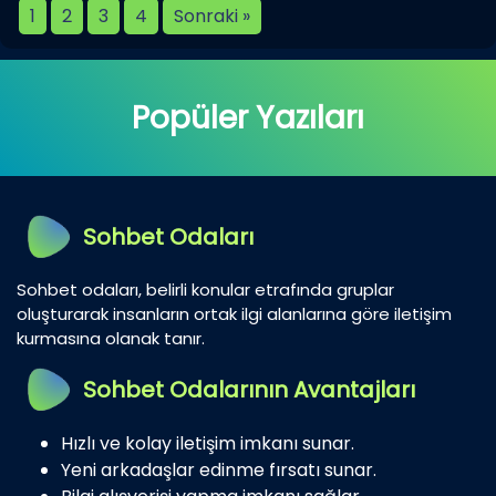
1
2
3
4
Sonraki »
Popüler Yazıları
Sohbet Odaları
Sohbet odaları, belirli konular etrafında gruplar
oluşturarak insanların ortak ilgi alanlarına göre iletişim
kurmasına olanak tanır.
Sohbet Odalarının Avantajları
Hızlı ve kolay iletişim imkanı sunar.
Yeni arkadaşlar edinme fırsatı sunar.