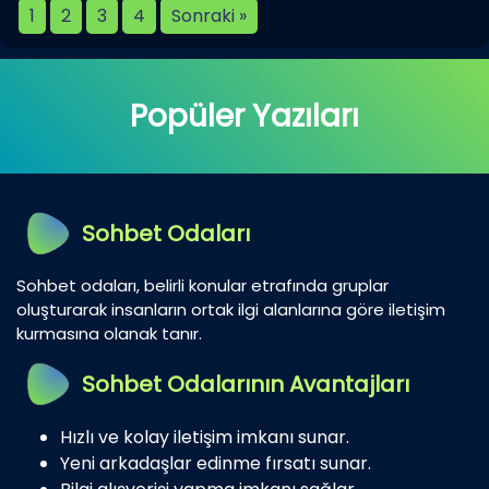
1
2
3
4
Sonraki »
Popüler Yazıları
Sohbet Odaları
Sohbet odaları, belirli konular etrafında gruplar
oluşturarak insanların ortak ilgi alanlarına göre iletişim
kurmasına olanak tanır.
Sohbet Odalarının Avantajları
Hızlı ve kolay iletişim imkanı sunar.
Yeni arkadaşlar edinme fırsatı sunar.