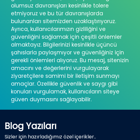
olumsuz davranışları kesinlikle tolere
etmiyoruz ve bu tür davranışlarda
bulunanları sitemizden uzaklaştırıyoruz.
Ayrıca, kullanıcılarımızın gizliliğini ve
güvenliğini sağlamak için çeşitli önlemler
almaktayız. Bilgilerinizi kesinlikle üçüncü
şahıslarla paylaşmıyor ve güvenliğiniz için
gerekli önlemleri alıyoruz. Bu mesaj, sitenizin
amacını ve değerlerini vurgulayarak
ziyaretçilere samimi bir iletişim sunmayı
amaçlar. Özellikle güvenlik ve saygı gibi
konuları vurgulamak, kullanıcıların siteye
güven duymasını sağlayabilir.
Blog Yazıları
Sizler için hazırladığımız özel içerikler..