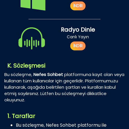
İNDİR
Radyo Dinle
Canlı Yayın
İNDİR
K. Sözleşmesi
Bu sözleşme,
Nefes Sohbet
platformuna kayıt olan veya
kullanan tüm kullanıcılar için geçerlidir. Platformumuzu
kullanarak, aşağıda belirtilen şartları ve kuralları kabul
etmiş sayılırsınız. Lütfen bu sözleşmeyi dikkatlice
okuyunuz.
1. Taraflar
Bu sözleşme, Nefes Sohbet platformu ile