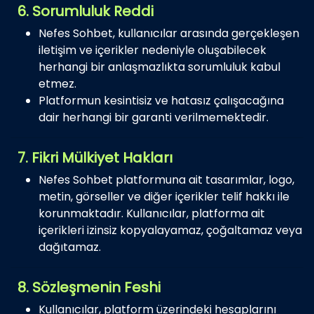
6. Sorumluluk Reddi
Nefes Sohbet, kullanıcılar arasında gerçekleşen
iletişim ve içerikler nedeniyle oluşabilecek
herhangi bir anlaşmazlıkta sorumluluk kabul
etmez.
Platformun kesintisiz ve hatasız çalışacağına
dair herhangi bir garanti verilmemektedir.
7. Fikri Mülkiyet Hakları
Nefes Sohbet platformuna ait tasarımlar, logo,
metin, görseller ve diğer içerikler telif hakkı ile
korunmaktadır. Kullanıcılar, platforma ait
içerikleri izinsiz kopyalayamaz, çoğaltamaz veya
dağıtamaz.
8. Sözleşmenin Feshi
Kullanıcılar, platform üzerindeki hesaplarını