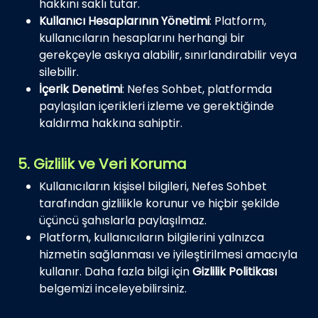
hakkını saklı tutar.
Kullanıcı Hesaplarının Yönetimi
: Platform,
kullanıcıların hesaplarını herhangi bir
gerekçeyle askıya alabilir, sınırlandırabilir veya
silebilir.
İçerik Denetimi
: Nefes Sohbet, platformda
paylaşılan içerikleri izleme ve gerektiğinde
kaldırma hakkına sahiptir.
5. Gizlilik ve Veri Koruma
Kullanıcıların kişisel bilgileri, Nefes Sohbet
tarafından gizlilikle korunur ve hiçbir şekilde
üçüncü şahıslarla paylaşılmaz.
Platform, kullanıcıların bilgilerini yalnızca
hizmetin sağlanması ve iyileştirilmesi amacıyla
kullanır. Daha fazla bilgi için
Gizlilik Politikası
belgemizi inceleyebilirsiniz.