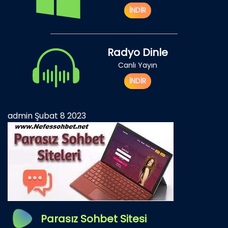
İNDİR
Radyo Dinle
Canlı Yayın
İNDİR
admin
Şubat 8 2023
Parasız Sohbet Sitesi