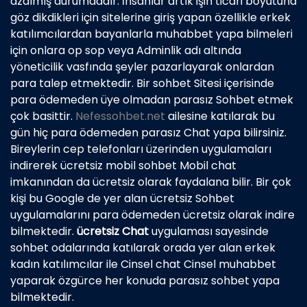
azalmış durumdadır. İnsanlar artık işin ticari boyutuna
göz dikdikleri için sitelerine giriş yapan özellikle erkek
katılımcılardan bayanlarla muhabbet yapa bilmeleri
için onlara op sop veya Adminlik adı altında
yöneticilik vasfında şeyler pazarlayarak onlardan
para talep etmektedir. Bir sohbet Sitesi içerisinde
para ödemeden üye olmadan parasız Sohbet etmek
çok basittir.
Nefessohbet.net
ailesine katılarak bu
gün hiç para ödemeden parasız Chat yapa bilirsiniz.
Bireylerin cep telefonları üzerinden uygulamaları
indirerek ücretsiz mobil sohbet Mobil chat
imkanından da ücretsiz olarak faydalana bilir. Bir çok
kişi bu Google de yer alan ücretsiz Sohbet
uygulamalarını para ödemeden ücretsiz olarak indire
bilmektedir.
ücretsiz Chat
uygulaması sayesinde
sohbet odalarında katılarak orada yer alan erkek
kadın katılımcılar ile Cinsel chat Cinsel muhabbet
yaparak özgürce her konuda parasız sohbet yapa
bilmektedir.