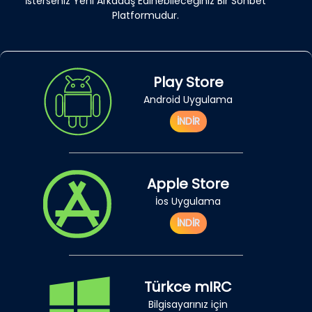
İsterseniz Yeni Arkadaş Edinebileceğiniz Bir Sohbet
Platformudur.
Play Store
Android Uygulama
İNDİR
Apple Store
İos Uygulama
İNDİR
Türkce mIRC
Bilgisayarınız için