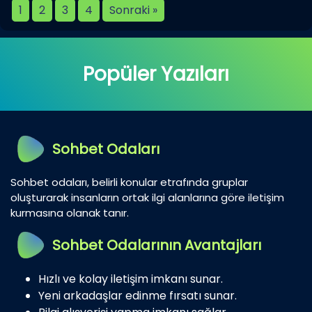
1
2
3
4
Sonraki »
Popüler Yazıları
Sohbet Odaları
Sohbet odaları, belirli konular etrafında gruplar
oluşturarak insanların ortak ilgi alanlarına göre iletişim
kurmasına olanak tanır.
Sohbet Odalarının Avantajları
Hızlı ve kolay iletişim imkanı sunar.
Yeni arkadaşlar edinme fırsatı sunar.