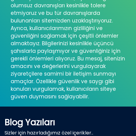
olumsuz davranışları kesinlikle tolere
etmiyoruz ve bu tür davranışlarda
bulunanları sitemizden uzaklaştırıyoruz.
Ayrıca, kullanıcılarımızın gizliliğini ve
güvenliğini sağlamak için çeşitli önlemler
almaktayız. Bilgilerinizi kesinlikle üçüncü
şahıslarla paylaşmıyor ve güvenliğiniz için
gerekli önlemleri alıyoruz. Bu mesaj, sitenizin
amacını ve değerlerini vurgulayarak
ziyaretçilere samimi bir iletişim sunmayı
amaçlar. Özellikle güvenlik ve saygı gibi
konuları vurgulamak, kullanıcıların siteye
güven duymasını sağlayabilir.
Blog Yazıları
Sizler için hazırladığımız özel içerikler..