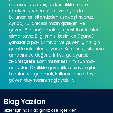
olumsuz davranışları kesinlikle tolere
etmiyoruz ve bu tür davranışlarda
bulunanları sitemizden uzaklaştırıyoruz.
Ayrıca, kullanıcılarımızın gizliliğini ve
güvenliğini sağlamak için çeşitli önlemler
almaktayız. Bilgilerinizi kesinlikle üçüncü
şahıslarla paylaşmıyor ve güvenliğiniz için
gerekli önlemleri alıyoruz. Bu mesaj, sitenizin
amacını ve değerlerini vurgulayarak
ziyaretçilere samimi bir iletişim sunmayı
amaçlar. Özellikle güvenlik ve saygı gibi
konuları vurgulamak, kullanıcıların siteye
güven duymasını sağlayabilir.
Blog Yazıları
Sizler için hazırladığımız özel içerikler..