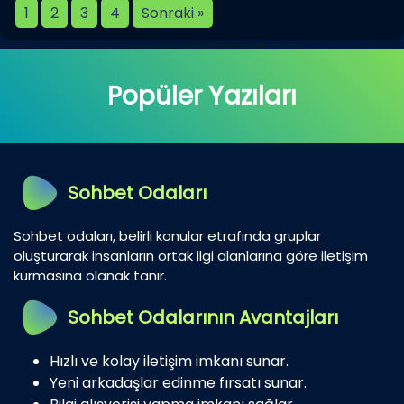
1
2
3
4
Sonraki »
Popüler Yazıları
Sohbet Odaları
Sohbet odaları, belirli konular etrafında gruplar
oluşturarak insanların ortak ilgi alanlarına göre iletişim
kurmasına olanak tanır.
Sohbet Odalarının Avantajları
Hızlı ve kolay iletişim imkanı sunar.
Yeni arkadaşlar edinme fırsatı sunar.