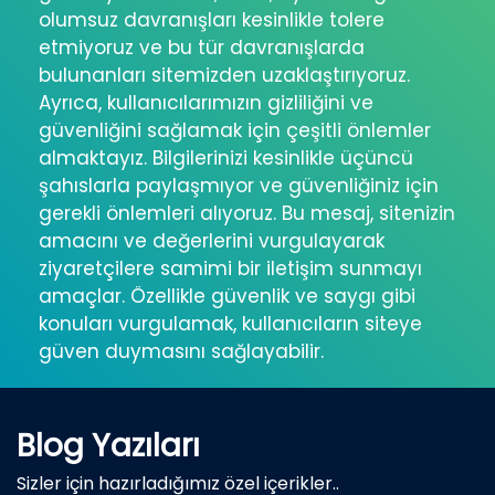
olumsuz davranışları kesinlikle tolere
etmiyoruz ve bu tür davranışlarda
bulunanları sitemizden uzaklaştırıyoruz.
Ayrıca, kullanıcılarımızın gizliliğini ve
güvenliğini sağlamak için çeşitli önlemler
almaktayız. Bilgilerinizi kesinlikle üçüncü
şahıslarla paylaşmıyor ve güvenliğiniz için
gerekli önlemleri alıyoruz. Bu mesaj, sitenizin
amacını ve değerlerini vurgulayarak
ziyaretçilere samimi bir iletişim sunmayı
amaçlar. Özellikle güvenlik ve saygı gibi
konuları vurgulamak, kullanıcıların siteye
güven duymasını sağlayabilir.
Blog Yazıları
Sizler için hazırladığımız özel içerikler..