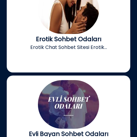
Erotik Sohbet Odaları
Erotik Chat Sohbet Sitesi Erotik...
Evli Bayan Sohbet Odaları