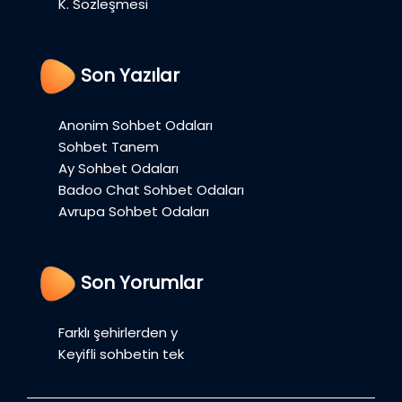
K. Sözleşmesi
Son Yazılar
Anonim Sohbet Odaları
Sohbet Tanem
Ay Sohbet Odaları
Badoo Chat Sohbet Odaları
Avrupa Sohbet Odaları
Son Yorumlar
Farklı şehirlerden y
Keyifli sohbetin tek