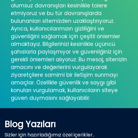
olumsuz davranışları kesinlikle tolere
etmiyoruz ve bu tür davranışlarda
bulunanları sitemizden uzaklaştırıyoruz.
Ayrıca, kullanıcılarımızın gizliliğini ve
güvenliğini sağlamak için çeşitli önlemler
almaktayız. Bilgilerinizi kesinlikle üçüncü
şahıslarla paylaşmıyor ve güvenliğiniz için
gerekli önlemleri alıyoruz. Bu mesaj, sitenizin
amacını ve değerlerini vurgulayarak
ziyaretçilere samimi bir iletişim sunmayı
amaçlar. Özellikle güvenlik ve saygı gibi
konuları vurgulamak, kullanıcıların siteye
güven duymasını sağlayabilir.
Blog Yazıları
Sizler için hazırladığımız özel içerikler..