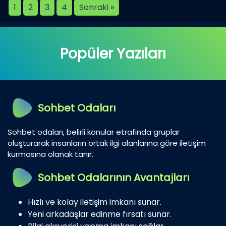
1
2
3
4
Sonraki »
Popüler Yazıları
Sohbet Odaları
Sohbet odaları, belirli konular etrafında gruplar
oluşturarak insanların ortak ilgi alanlarına göre iletişim
kurmasına olanak tanır.
Sohbet Odalarının Avantajları
Hızlı ve kolay iletişim imkanı sunar.
Yeni arkadaşlar edinme fırsatı sunar.