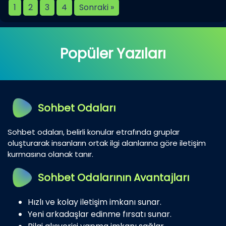
1
2
3
4
Sonraki »
Popüler Yazıları
Sohbet Odaları
Sohbet odaları, belirli konular etrafında gruplar
oluşturarak insanların ortak ilgi alanlarına göre iletişim
kurmasına olanak tanır.
Sohbet Odalarının Avantajları
Hızlı ve kolay iletişim imkanı sunar.
Yeni arkadaşlar edinme fırsatı sunar.