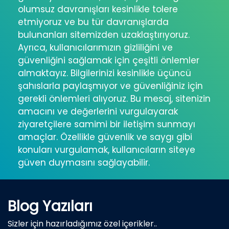
olumsuz davranışları kesinlikle tolere
etmiyoruz ve bu tür davranışlarda
bulunanları sitemizden uzaklaştırıyoruz.
Ayrıca, kullanıcılarımızın gizliliğini ve
güvenliğini sağlamak için çeşitli önlemler
almaktayız. Bilgilerinizi kesinlikle üçüncü
şahıslarla paylaşmıyor ve güvenliğiniz için
gerekli önlemleri alıyoruz. Bu mesaj, sitenizin
amacını ve değerlerini vurgulayarak
ziyaretçilere samimi bir iletişim sunmayı
amaçlar. Özellikle güvenlik ve saygı gibi
konuları vurgulamak, kullanıcıların siteye
güven duymasını sağlayabilir.
Blog Yazıları
Sizler için hazırladığımız özel içerikler..