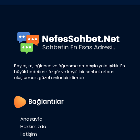
Paylaşım, eğlence ve öğrenme amacıyla yola çıktık. En
büyük hedefimiz özgür ve keyifli bir sohbet ortamı
oluşturmak, güzel anılar biriktirmek
Bağlantılar
Anasayfa
Hakkımızda
İletişim