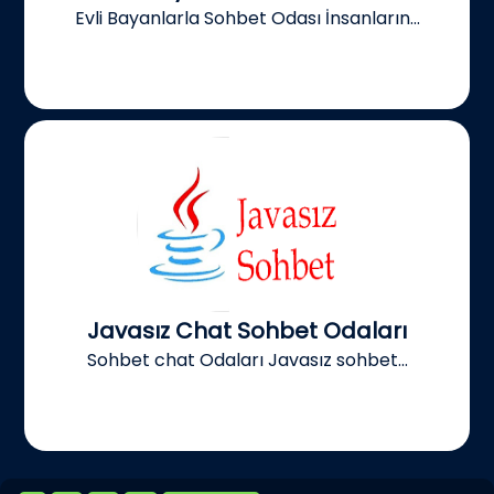
Evli Bayanlarla Sohbet Odası İnsanların...
Javasız Chat Sohbet Odaları
Sohbet chat Odaları Javasız sohbet...