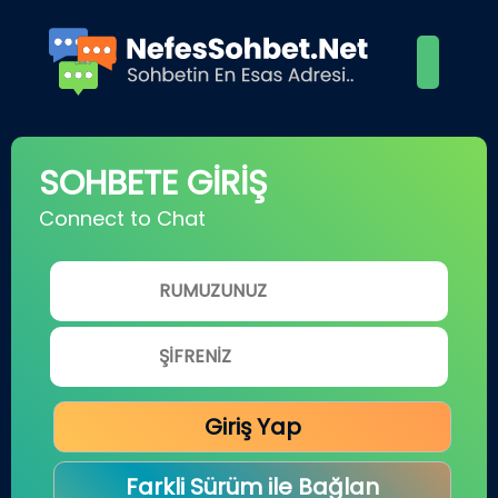
SOHBETE GİRİŞ
Connect to Chat
Giriş Yap
Farkli Sürüm ile Bağlan