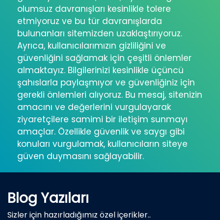
olumsuz davranışları kesinlikle tolere
etmiyoruz ve bu tür davranışlarda
bulunanları sitemizden uzaklaştırıyoruz.
Ayrıca, kullanıcılarımızın gizliliğini ve
güvenliğini sağlamak için çeşitli önlemler
almaktayız. Bilgilerinizi kesinlikle üçüncü
şahıslarla paylaşmıyor ve güvenliğiniz için
gerekli önlemleri alıyoruz. Bu mesaj, sitenizin
amacını ve değerlerini vurgulayarak
ziyaretçilere samimi bir iletişim sunmayı
amaçlar. Özellikle güvenlik ve saygı gibi
konuları vurgulamak, kullanıcıların siteye
güven duymasını sağlayabilir.
Blog Yazıları
Sizler için hazırladığımız özel içerikler..