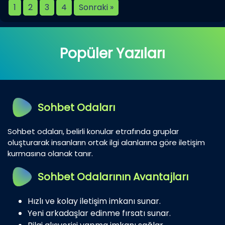
1
2
3
4
Sonraki »
Popüler Yazıları
Sohbet Odaları
Sohbet odaları, belirli konular etrafında gruplar
oluşturarak insanların ortak ilgi alanlarına göre iletişim
kurmasına olanak tanır.
Sohbet Odalarının Avantajları
Hızlı ve kolay iletişim imkanı sunar.
Yeni arkadaşlar edinme fırsatı sunar.