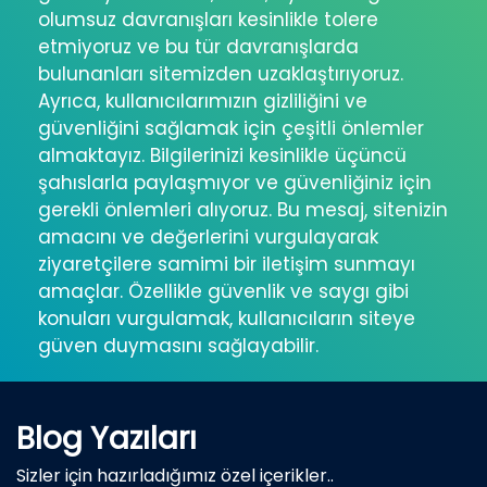
olumsuz davranışları kesinlikle tolere
etmiyoruz ve bu tür davranışlarda
bulunanları sitemizden uzaklaştırıyoruz.
Ayrıca, kullanıcılarımızın gizliliğini ve
güvenliğini sağlamak için çeşitli önlemler
almaktayız. Bilgilerinizi kesinlikle üçüncü
şahıslarla paylaşmıyor ve güvenliğiniz için
gerekli önlemleri alıyoruz. Bu mesaj, sitenizin
amacını ve değerlerini vurgulayarak
ziyaretçilere samimi bir iletişim sunmayı
amaçlar. Özellikle güvenlik ve saygı gibi
konuları vurgulamak, kullanıcıların siteye
güven duymasını sağlayabilir.
Blog Yazıları
Sizler için hazırladığımız özel içerikler..