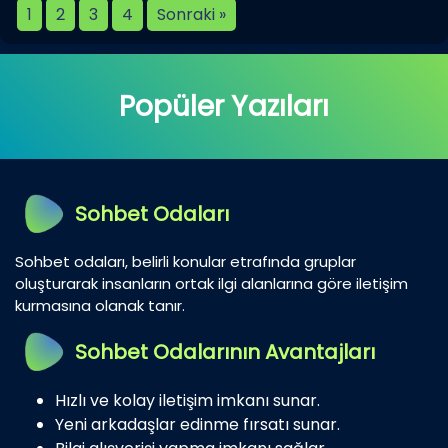
1
2
3
4
Sonraki »
Popüler Yazıları
Sohbet Odaları
Sohbet odaları, belirli konular etrafında gruplar
oluşturarak insanların ortak ilgi alanlarına göre iletişim
kurmasına olanak tanır.
Sohbet Odalarının Avantajları
Hızlı ve kolay iletişim imkanı sunar.
Yeni arkadaşlar edinme fırsatı sunar.