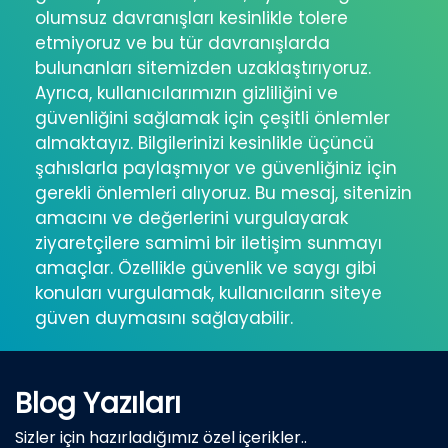
olumsuz davranışları kesinlikle tolere
etmiyoruz ve bu tür davranışlarda
bulunanları sitemizden uzaklaştırıyoruz.
Ayrıca, kullanıcılarımızın gizliliğini ve
güvenliğini sağlamak için çeşitli önlemler
almaktayız. Bilgilerinizi kesinlikle üçüncü
şahıslarla paylaşmıyor ve güvenliğiniz için
gerekli önlemleri alıyoruz. Bu mesaj, sitenizin
amacını ve değerlerini vurgulayarak
ziyaretçilere samimi bir iletişim sunmayı
amaçlar. Özellikle güvenlik ve saygı gibi
konuları vurgulamak, kullanıcıların siteye
güven duymasını sağlayabilir.
Blog Yazıları
Sizler için hazırladığımız özel içerikler..