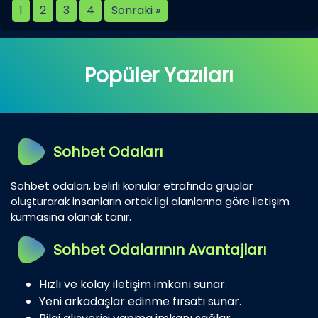
1
2
3
4
Sonraki »
Popüler Yazıları
Sohbet Odaları
Sohbet odaları, belirli konular etrafında gruplar
oluşturarak insanların ortak ilgi alanlarına göre iletişim
kurmasına olanak tanır.
Sohbet Odalarının Avantajları
Hızlı ve kolay iletişim imkanı sunar.
Yeni arkadaşlar edinme fırsatı sunar.