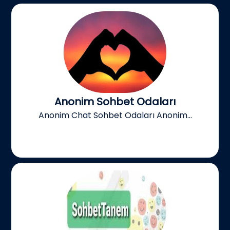
Anonim Sohbet Odaları
Anonim Chat Sohbet Odaları Anonim...