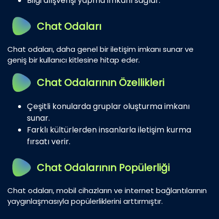
Bilgi alışverişi yapma imkanı sağlar.
Chat Odaları
Chat odaları, daha genel bir iletişim imkanı sunar ve
geniş bir kullanıcı kitlesine hitap eder.
Chat Odalarının Özellikleri
Çeşitli konularda gruplar oluşturma imkanı
sunar.
Farklı kültürlerden insanlarla iletişim kurma
fırsatı verir.
Chat Odalarının Popülerliği
Chat odaları, mobil cihazların ve internet bağlantılarının
yaygınlaşmasıyla popülerliklerini arttırmıştır.