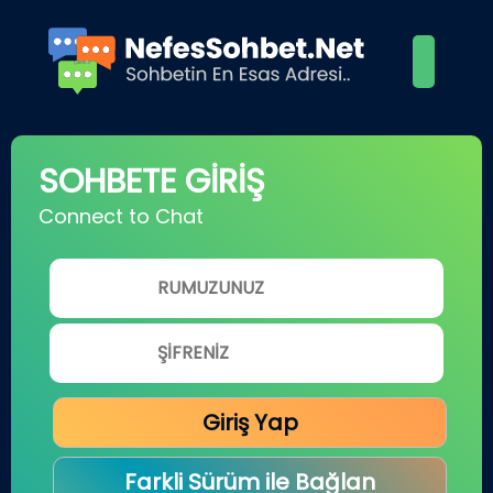
SOHBETE GİRİŞ
Connect to Chat
Giriş Yap
Farkli Sürüm ile Bağlan