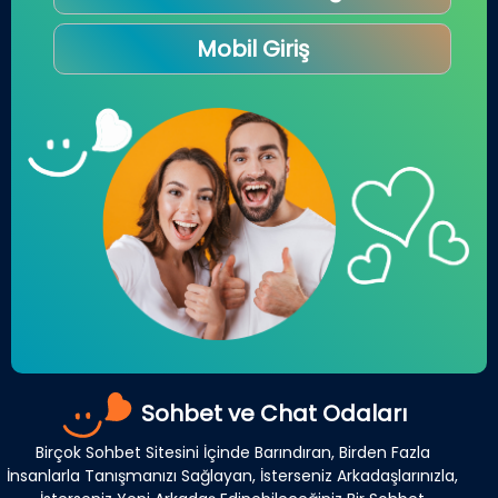
Mobil Giriş
Sohbet ve Chat Odaları
Birçok Sohbet Sitesini İçinde Barındıran, Birden Fazla
İnsanlarla Tanışmanızı Sağlayan, İsterseniz Arkadaşlarınızla,