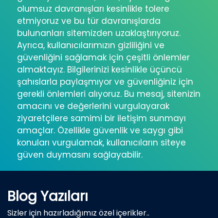
olumsuz davranışları kesinlikle tolere
etmiyoruz ve bu tür davranışlarda
bulunanları sitemizden uzaklaştırıyoruz.
Ayrıca, kullanıcılarımızın gizliliğini ve
güvenliğini sağlamak için çeşitli önlemler
almaktayız. Bilgilerinizi kesinlikle üçüncü
şahıslarla paylaşmıyor ve güvenliğiniz için
gerekli önlemleri alıyoruz. Bu mesaj, sitenizin
amacını ve değerlerini vurgulayarak
ziyaretçilere samimi bir iletişim sunmayı
amaçlar. Özellikle güvenlik ve saygı gibi
konuları vurgulamak, kullanıcıların siteye
güven duymasını sağlayabilir.
Blog Yazıları
Sizler için hazırladığımız özel içerikler..