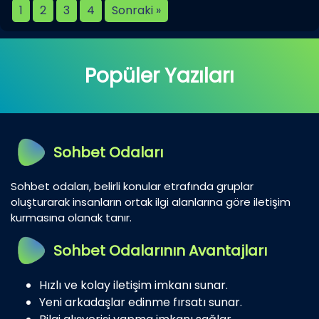
1
2
3
4
Sonraki »
Popüler Yazıları
Sohbet Odaları
Sohbet odaları, belirli konular etrafında gruplar
oluşturarak insanların ortak ilgi alanlarına göre iletişim
kurmasına olanak tanır.
Sohbet Odalarının Avantajları
Hızlı ve kolay iletişim imkanı sunar.
Yeni arkadaşlar edinme fırsatı sunar.