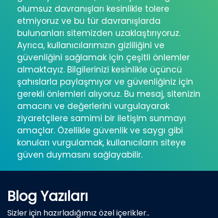
olumsuz davranışları kesinlikle tolere
etmiyoruz ve bu tür davranışlarda
bulunanları sitemizden uzaklaştırıyoruz.
Ayrıca, kullanıcılarımızın gizliliğini ve
güvenliğini sağlamak için çeşitli önlemler
almaktayız. Bilgilerinizi kesinlikle üçüncü
şahıslarla paylaşmıyor ve güvenliğiniz için
gerekli önlemleri alıyoruz. Bu mesaj, sitenizin
amacını ve değerlerini vurgulayarak
ziyaretçilere samimi bir iletişim sunmayı
amaçlar. Özellikle güvenlik ve saygı gibi
konuları vurgulamak, kullanıcıların siteye
güven duymasını sağlayabilir.
Blog Yazıları
Sizler için hazırladığımız özel içerikler..