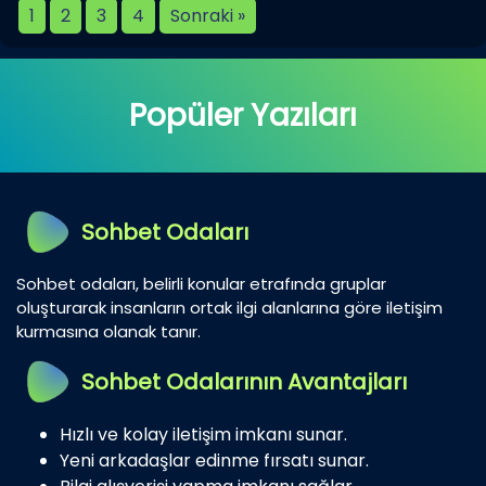
1
2
3
4
Sonraki »
Popüler Yazıları
Sohbet Odaları
Sohbet odaları, belirli konular etrafında gruplar
oluşturarak insanların ortak ilgi alanlarına göre iletişim
kurmasına olanak tanır.
Sohbet Odalarının Avantajları
Hızlı ve kolay iletişim imkanı sunar.
Yeni arkadaşlar edinme fırsatı sunar.