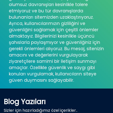
olumsuz davranışları kesinlikle tolere
etmiyoruz ve bu tür davranışlarda
bulunanları sitemizden uzaklaştırıyoruz.
Ayrıca, kullanıcılarımızın gizliliğini ve
güvenliğini sağlamak için çeşitli önlemler
almaktayız. Bilgilerinizi kesinlikle üçüncü
şahıslarla paylaşmıyor ve güvenliğiniz için
gerekli önlemleri alıyoruz. Bu mesaj, sitenizin
amacını ve değerlerini vurgulayarak
ziyaretçilere samimi bir iletişim sunmayı
amaçlar. Özellikle güvenlik ve saygı gibi
konuları vurgulamak, kullanıcıların siteye
güven duymasını sağlayabilir.
Blog Yazıları
Sizler için hazırladığımız özel içerikler..