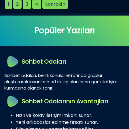
1
2
3
4
Sonraki »
Popüler Yazıları
Sohbet Odaları
Sohbet odaları, belirli konular etrafında gruplar
oluşturarak insanların ortak ilgi alanlarına göre iletişim
kurmasına olanak tanır.
Sohbet Odalarının Avantajları
Hızlı ve kolay iletişim imkanı sunar.
Yeni arkadaşlar edinme fırsatı sunar.