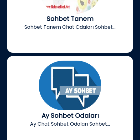
Sohbet Tanem
Sohbet Tanem Chat Odaları Sohbet...
Ay Sohbet Odaları
Ay Chat Sohbet Odaları Sohbet...