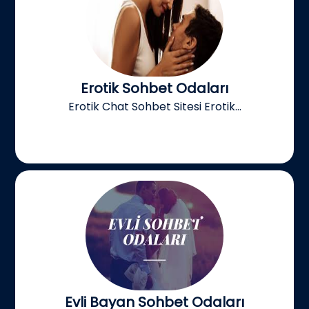
Erotik Sohbet Odaları
Erotik Chat Sohbet Sitesi Erotik...
Evli Bayan Sohbet Odaları