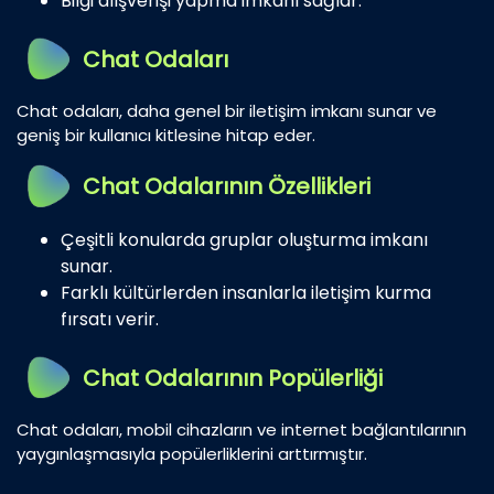
Bilgi alışverişi yapma imkanı sağlar.
Chat Odaları
Chat odaları, daha genel bir iletişim imkanı sunar ve
geniş bir kullanıcı kitlesine hitap eder.
Chat Odalarının Özellikleri
Çeşitli konularda gruplar oluşturma imkanı
sunar.
Farklı kültürlerden insanlarla iletişim kurma
fırsatı verir.
Chat Odalarının Popülerliği
Chat odaları, mobil cihazların ve internet bağlantılarının
yaygınlaşmasıyla popülerliklerini arttırmıştır.