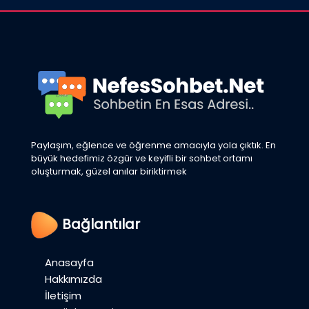
Paylaşım, eğlence ve öğrenme amacıyla yola çıktık. En
büyük hedefimiz özgür ve keyifli bir sohbet ortamı
oluşturmak, güzel anılar biriktirmek
Bağlantılar
Anasayfa
Hakkımızda
İletişim