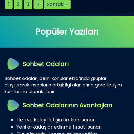
1
2
3
4
Sonraki »
Popüler Yazıları
Sohbet Odaları
Sohbet odaları, belirli konular etrafında gruplar
oluşturarak insanların ortak ilgi alanlarına göre iletişim
kurmasına olanak tanır.
Sohbet Odalarının Avantajları
Hızlı ve kolay iletişim imkanı sunar.
Yeni arkadaşlar edinme fırsatı sunar.