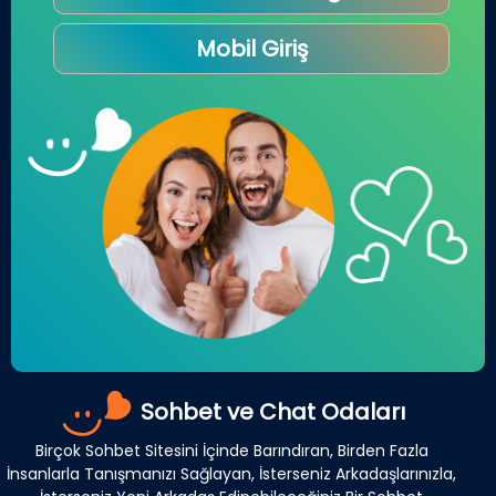
Mobil Giriş
Sohbet ve Chat Odaları
Birçok Sohbet Sitesini İçinde Barındıran, Birden Fazla
İnsanlarla Tanışmanızı Sağlayan, İsterseniz Arkadaşlarınızla,