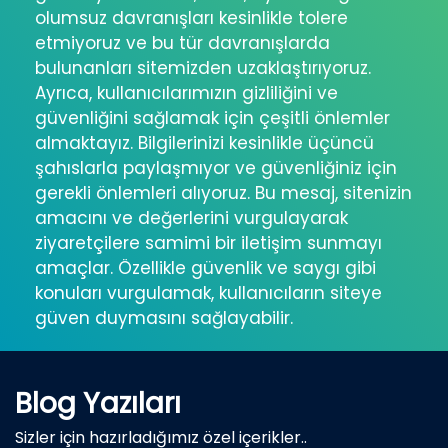
olumsuz davranışları kesinlikle tolere
etmiyoruz ve bu tür davranışlarda
bulunanları sitemizden uzaklaştırıyoruz.
Ayrıca, kullanıcılarımızın gizliliğini ve
güvenliğini sağlamak için çeşitli önlemler
almaktayız. Bilgilerinizi kesinlikle üçüncü
şahıslarla paylaşmıyor ve güvenliğiniz için
gerekli önlemleri alıyoruz. Bu mesaj, sitenizin
amacını ve değerlerini vurgulayarak
ziyaretçilere samimi bir iletişim sunmayı
amaçlar. Özellikle güvenlik ve saygı gibi
konuları vurgulamak, kullanıcıların siteye
güven duymasını sağlayabilir.
Blog Yazıları
Sizler için hazırladığımız özel içerikler..