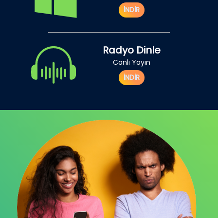
İNDİR
Radyo Dinle
Canlı Yayın
İNDİR