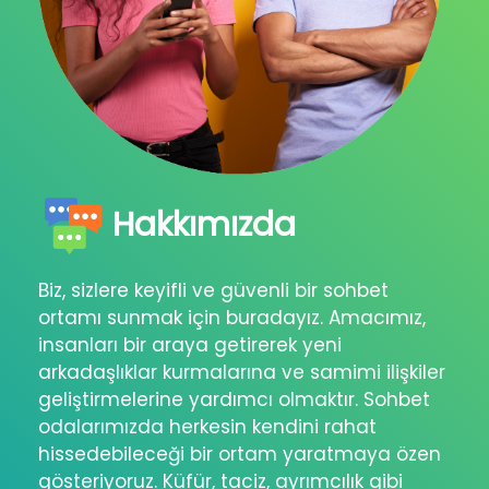
Hakkımızda
Biz, sizlere keyifli ve güvenli bir sohbet
ortamı sunmak için buradayız. Amacımız,
insanları bir araya getirerek yeni
arkadaşlıklar kurmalarına ve samimi ilişkiler
geliştirmelerine yardımcı olmaktır. Sohbet
odalarımızda herkesin kendini rahat
hissedebileceği bir ortam yaratmaya özen
gösteriyoruz. Küfür, taciz, ayrımcılık gibi