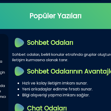
Popüler Yazıları
Sohbet Odaları
Sohbet odaları, belirli konular etrafında gruplar oluştur
iletişim kurmasına olanak tanır.
la
Sohbet Odalarının Avantajl
çin
Hızlı ve kolay iletişim imkanı sunar.
zda
Yeni arkadaşlar edinme fırsatı sunar.
e
Bilgi alışverişi yapma imkanı sağlar.
nıcı
Chat Odaları