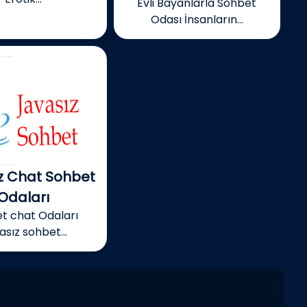
Evli Bayanlarla Sohbet
Odası İnsanların...
z Chat Sohbet
Odaları
t chat Odaları
asız sohbet...