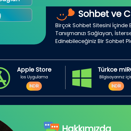
Sohbet ve C
ş
Birçok Sohbet Sitesini İçinde 
Tanışmanızı Sağlayan, İsterse
Edinebileceğiniz Bir Sohbet P
Apple Store
Türkce mI
İos Uygulama
Bilgisayarınız iç
İNDİR
İNDİR
Hakkımızda