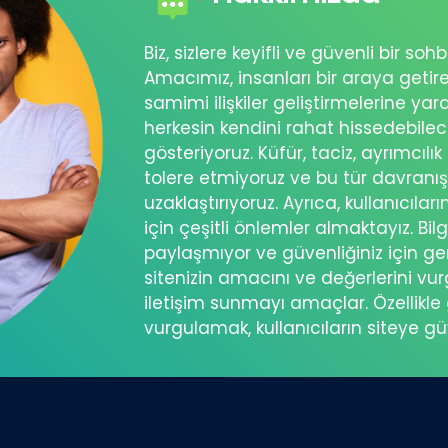
Biz, sizlere keyifli ve güvenli bir s
Amacımız, insanları bir araya getir
samimi ilişkiler geliştirmelerine ya
herkesin kendini rahat hissedebil
gösteriyoruz. Küfür, taciz, ayrımcılık
tolere etmiyoruz ve bu tür davranı
uzaklaştırıyoruz. Ayrıca, kullanıcılar
için çeşitli önlemler almaktayız. Bilg
paylaşmıyor ve güvenliğiniz için ger
sitenizin amacını ve değerlerini vu
iletişim sunmayı amaçlar. Özellikle 
vurgulamak, kullanıcıların siteye g