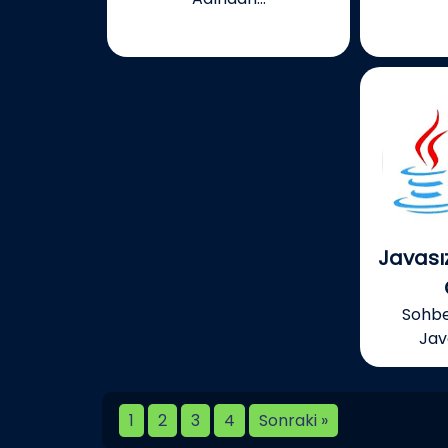
Javası
Sohbe
Jav
1
2
3
4
Sonraki »