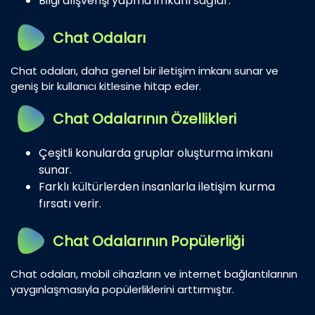
Bilgi alışverişi yapma imkanı sağlar.
Chat Odaları
Chat odaları, daha genel bir iletişim imkanı sunar ve
geniş bir kullanıcı kitlesine hitap eder.
Chat Odalarının Özellikleri
Çeşitli konularda gruplar oluşturma imkanı
sunar.
Farklı kültürlerden insanlarla iletişim kurma
fırsatı verir.
Chat Odalarının Popülerliği
Chat odaları, mobil cihazların ve internet bağlantılarının
yaygınlaşmasıyla popülerliklerini arttırmıştır.