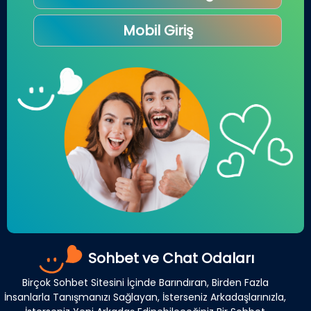
Mobil Giriş
Sohbet ve Chat Odaları
Birçok Sohbet Sitesini İçinde Barındıran, Birden Fazla
İnsanlarla Tanışmanızı Sağlayan, İsterseniz Arkadaşlarınızla,