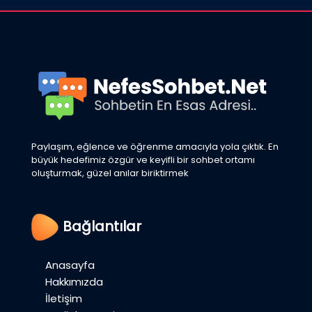
Paylaşım, eğlence ve öğrenme amacıyla yola çıktık. En
büyük hedefimiz özgür ve keyifli bir sohbet ortamı
oluşturmak, güzel anılar biriktirmek
Bağlantılar
Anasayfa
Hakkımızda
İletişim