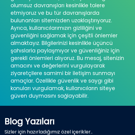
olumsuz davranışları kesinlikle tolere
etmiyoruz ve bu tür davranışlarda
bulunanları sitemizden uzaklaştırıyoruz.
Ayrıca, kullanıcılarımızın gizliliğini ve
güvenliğini sağlamak için çeşitli önlemler
almaktayız. Bilgilerinizi kesinlikle üçüncü
şahıslarla paylaşmıyor ve güvenliğiniz için
gerekli önlemleri alıyoruz. Bu mesaj, sitenizin
amacını ve değerlerini vurgulayarak
ziyaretçilere samimi bir iletişim sunmayı
amaçlar. Özellikle güvenlik ve saygı gibi
konuları vurgulamak, kullanıcıların siteye
güven duymasını sağlayabilir.
Blog Yazıları
Sizler için hazırladığımız özel içerikler..