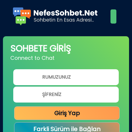
SOHBETE GİRİŞ
Connect to Chat
Giriş Yap
Farkli Sürüm ile Bağlan