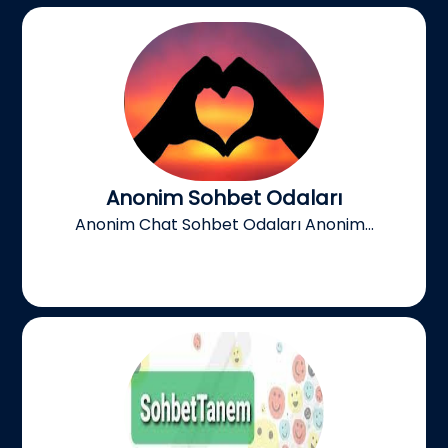
Anonim Sohbet Odaları
Anonim Chat Sohbet Odaları Anonim...