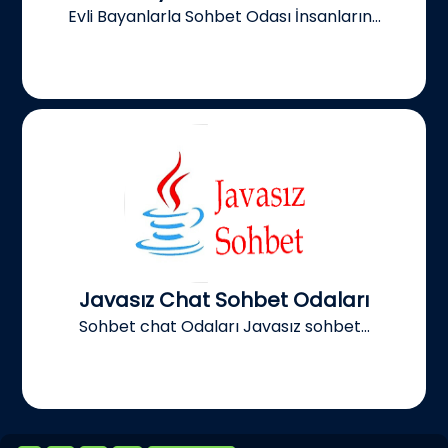
Evli Bayanlarla Sohbet Odası İnsanların...
Javasız Chat Sohbet Odaları
Sohbet chat Odaları Javasız sohbet...