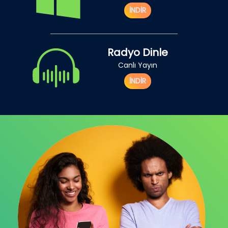
İNDİR
Radyo Dinle
Canlı Yayın
İNDİR