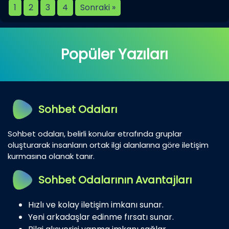
1
2
3
4
Sonraki »
Popüler Yazıları
Sohbet Odaları
Sohbet odaları, belirli konular etrafında gruplar
oluşturarak insanların ortak ilgi alanlarına göre iletişim
kurmasına olanak tanır.
Sohbet Odalarının Avantajları
Hızlı ve kolay iletişim imkanı sunar.
Yeni arkadaşlar edinme fırsatı sunar.