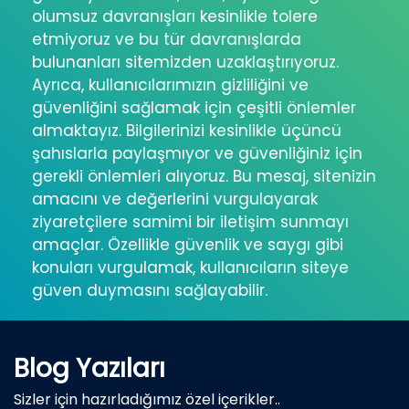
olumsuz davranışları kesinlikle tolere
etmiyoruz ve bu tür davranışlarda
bulunanları sitemizden uzaklaştırıyoruz.
Ayrıca, kullanıcılarımızın gizliliğini ve
güvenliğini sağlamak için çeşitli önlemler
almaktayız. Bilgilerinizi kesinlikle üçüncü
şahıslarla paylaşmıyor ve güvenliğiniz için
gerekli önlemleri alıyoruz. Bu mesaj, sitenizin
amacını ve değerlerini vurgulayarak
ziyaretçilere samimi bir iletişim sunmayı
amaçlar. Özellikle güvenlik ve saygı gibi
konuları vurgulamak, kullanıcıların siteye
güven duymasını sağlayabilir.
Blog Yazıları
Sizler için hazırladığımız özel içerikler..