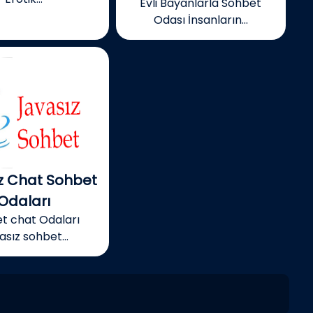
Evli Bayanlarla Sohbet
Odası İnsanların...
z Chat Sohbet
Odaları
t chat Odaları
asız sohbet...