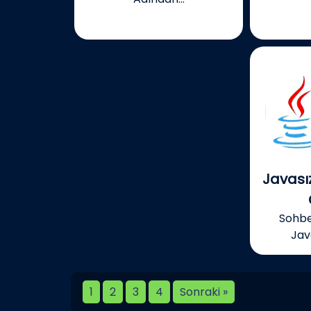
Javası
Sohbe
Jav
1
2
3
4
Sonraki »