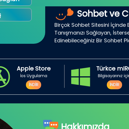
Sohbet ve C
ş
Birçok Sohbet Sitesini İçinde 
Tanışmanızı Sağlayan, İsterse
Edinebileceğiniz Bir Sohbet P
Apple Store
Türkce mI
İos Uygulama
Bilgisayarınız iç
İNDİR
İNDİR
Hakkımızda