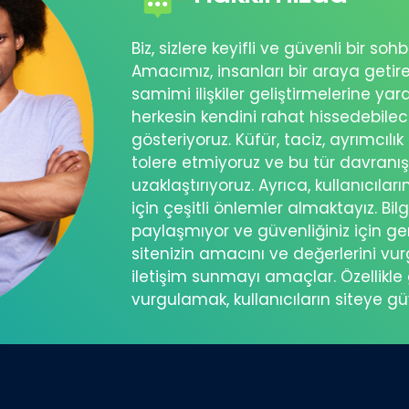
Biz, sizlere keyifli ve güvenli bir s
Amacımız, insanları bir araya getir
samimi ilişkiler geliştirmelerine ya
herkesin kendini rahat hissedebil
gösteriyoruz. Küfür, taciz, ayrımcılık
tolere etmiyoruz ve bu tür davranı
uzaklaştırıyoruz. Ayrıca, kullanıcılar
için çeşitli önlemler almaktayız. Bilg
paylaşmıyor ve güvenliğiniz için ger
sitenizin amacını ve değerlerini vu
iletişim sunmayı amaçlar. Özellikle 
vurgulamak, kullanıcıların siteye g