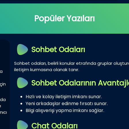
Popüler Yazıları
Sohbet Odaları
Sohbet odaları, belirli konular etrafında gruplar oluştur
iletişim kurmasına olanak tanır.
la
Sohbet Odalarının Avantajl
çin
Hızlı ve kolay iletişim imkanı sunar.
zda
Yeni arkadaşlar edinme fırsatı sunar.
e
Bilgi alışverişi yapma imkanı sağlar.
nıcı
Chat Odaları