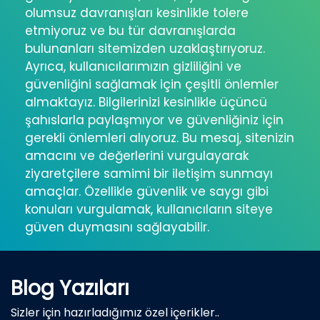
olumsuz davranışları kesinlikle tolere
etmiyoruz ve bu tür davranışlarda
bulunanları sitemizden uzaklaştırıyoruz.
Ayrıca, kullanıcılarımızın gizliliğini ve
güvenliğini sağlamak için çeşitli önlemler
almaktayız. Bilgilerinizi kesinlikle üçüncü
şahıslarla paylaşmıyor ve güvenliğiniz için
gerekli önlemleri alıyoruz. Bu mesaj, sitenizin
amacını ve değerlerini vurgulayarak
ziyaretçilere samimi bir iletişim sunmayı
amaçlar. Özellikle güvenlik ve saygı gibi
konuları vurgulamak, kullanıcıların siteye
güven duymasını sağlayabilir.
Blog Yazıları
Sizler için hazırladığımız özel içerikler..