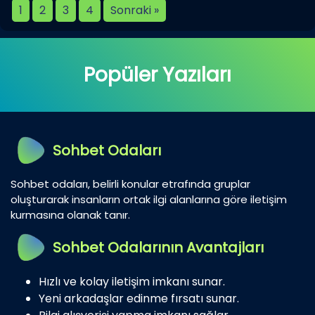
1
2
3
4
Sonraki »
Popüler Yazıları
Sohbet Odaları
Sohbet odaları, belirli konular etrafında gruplar
oluşturarak insanların ortak ilgi alanlarına göre iletişim
kurmasına olanak tanır.
Sohbet Odalarının Avantajları
Hızlı ve kolay iletişim imkanı sunar.
Yeni arkadaşlar edinme fırsatı sunar.