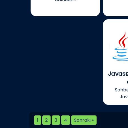
Javası
Sohbe
Jav
1
2
3
4
Sonraki »