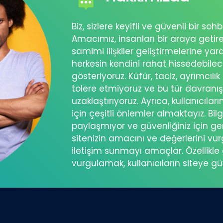
Biz, sizlere keyifli ve güvenli bir s
Amacımız, insanları bir araya getir
samimi ilişkiler geliştirmelerine ya
herkesin kendini rahat hissedebil
gösteriyoruz. Küfür, taciz, ayrımcılık
tolere etmiyoruz ve bu tür davranı
uzaklaştırıyoruz. Ayrıca, kullanıcılar
için çeşitli önlemler almaktayız. Bilg
paylaşmıyor ve güvenliğiniz için ger
sitenizin amacını ve değerlerini vu
iletişim sunmayı amaçlar. Özellikle 
vurgulamak, kullanıcıların siteye g