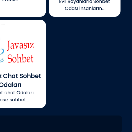
Evli Bayanlarla Sohbet
Odası İnsanların...
z Chat Sohbet
Odaları
t chat Odaları
asız sohbet...