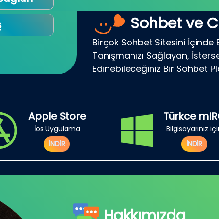
Sohbet ve C
ş
Birçok Sohbet Sitesini İçinde 
Tanışmanızı Sağlayan, İsterse
Edinebileceğiniz Bir Sohbet P
Apple Store
Türkce mI
İos Uygulama
Bilgisayarınız iç
İNDİR
İNDİR
Hakkımızda