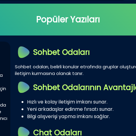
Popüler Yazıları
Sohbet Odaları
Sohbet odaları, belirli konular etrafında gruplar oluştur
iletişim kurmasına olanak tanır.
la
Sohbet Odalarının Avantajl
çin
Hızlı ve kolay iletişim imkanı sunar.
zda
Yeni arkadaşlar edinme fırsatı sunar.
e
Bilgi alışverişi yapma imkanı sağlar.
nıcı
Chat Odaları