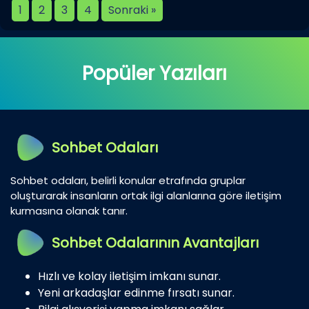
1
2
3
4
Sonraki »
Popüler Yazıları
Sohbet Odaları
Sohbet odaları, belirli konular etrafında gruplar
oluşturarak insanların ortak ilgi alanlarına göre iletişim
kurmasına olanak tanır.
Sohbet Odalarının Avantajları
Hızlı ve kolay iletişim imkanı sunar.
Yeni arkadaşlar edinme fırsatı sunar.