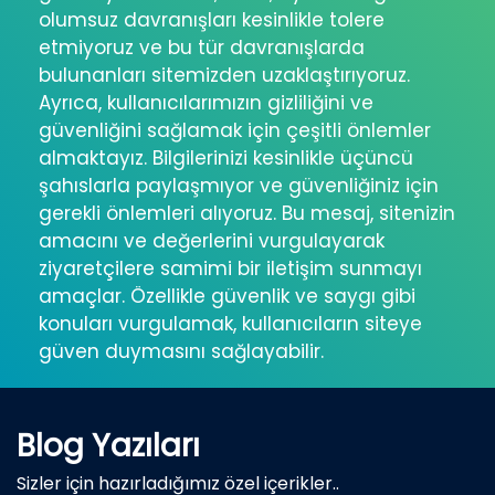
olumsuz davranışları kesinlikle tolere
etmiyoruz ve bu tür davranışlarda
bulunanları sitemizden uzaklaştırıyoruz.
Ayrıca, kullanıcılarımızın gizliliğini ve
güvenliğini sağlamak için çeşitli önlemler
almaktayız. Bilgilerinizi kesinlikle üçüncü
şahıslarla paylaşmıyor ve güvenliğiniz için
gerekli önlemleri alıyoruz. Bu mesaj, sitenizin
amacını ve değerlerini vurgulayarak
ziyaretçilere samimi bir iletişim sunmayı
amaçlar. Özellikle güvenlik ve saygı gibi
konuları vurgulamak, kullanıcıların siteye
güven duymasını sağlayabilir.
Blog Yazıları
Sizler için hazırladığımız özel içerikler..