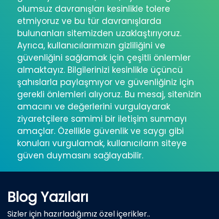
olumsuz davranışları kesinlikle tolere
etmiyoruz ve bu tür davranışlarda
bulunanları sitemizden uzaklaştırıyoruz.
Ayrıca, kullanıcılarımızın gizliliğini ve
güvenliğini sağlamak için çeşitli önlemler
almaktayız. Bilgilerinizi kesinlikle üçüncü
şahıslarla paylaşmıyor ve güvenliğiniz için
gerekli önlemleri alıyoruz. Bu mesaj, sitenizin
amacını ve değerlerini vurgulayarak
ziyaretçilere samimi bir iletişim sunmayı
amaçlar. Özellikle güvenlik ve saygı gibi
konuları vurgulamak, kullanıcıların siteye
güven duymasını sağlayabilir.
Blog Yazıları
Sizler için hazırladığımız özel içerikler..