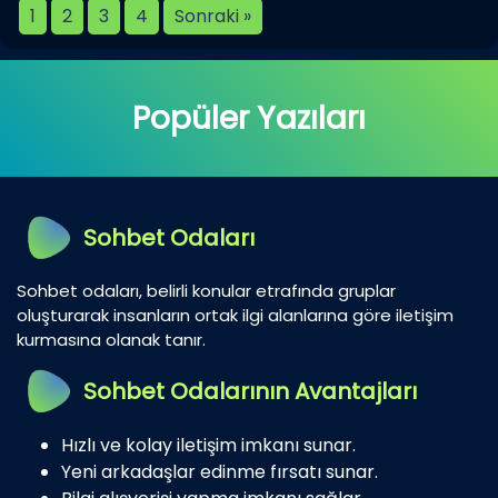
1
2
3
4
Sonraki »
Popüler Yazıları
Sohbet Odaları
Sohbet odaları, belirli konular etrafında gruplar
oluşturarak insanların ortak ilgi alanlarına göre iletişim
kurmasına olanak tanır.
Sohbet Odalarının Avantajları
Hızlı ve kolay iletişim imkanı sunar.
Yeni arkadaşlar edinme fırsatı sunar.