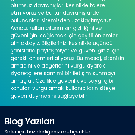
olumsuz davranışları kesinlikle tolere
etmiyoruz ve bu tür davranışlarda
bulunanları sitemizden uzaklaştırıyoruz.
Ayrıca, kullanıcılarımızın gizliliğini ve
güvenliğini sağlamak için çeşitli önlemler
almaktayız. Bilgilerinizi kesinlikle üçüncü
şahıslarla paylaşmıyor ve güvenliğiniz için
gerekli önlemleri alıyoruz. Bu mesaj, sitenizin
amacını ve değerlerini vurgulayarak
ziyaretçilere samimi bir iletişim sunmayı
amaçlar. Özellikle güvenlik ve saygı gibi
konuları vurgulamak, kullanıcıların siteye
güven duymasını sağlayabilir.
Blog Yazıları
Sizler için hazırladığımız özel içerikler..