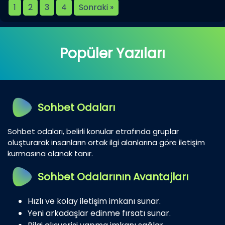
1
2
3
4
Sonraki »
Popüler Yazıları
Sohbet Odaları
Sohbet odaları, belirli konular etrafında gruplar
oluşturarak insanların ortak ilgi alanlarına göre iletişim
kurmasına olanak tanır.
Sohbet Odalarının Avantajları
Hızlı ve kolay iletişim imkanı sunar.
Yeni arkadaşlar edinme fırsatı sunar.