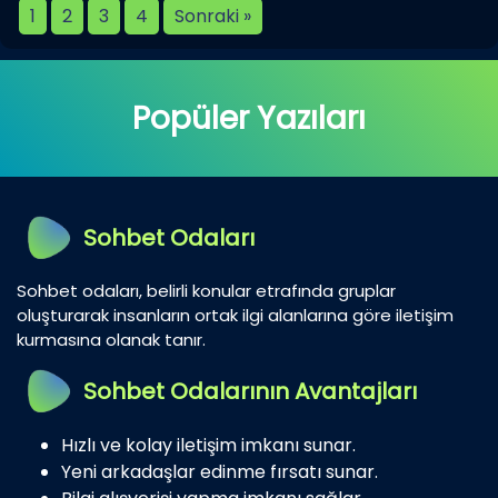
1
2
3
4
Sonraki »
Popüler Yazıları
Sohbet Odaları
Sohbet odaları, belirli konular etrafında gruplar
oluşturarak insanların ortak ilgi alanlarına göre iletişim
kurmasına olanak tanır.
Sohbet Odalarının Avantajları
Hızlı ve kolay iletişim imkanı sunar.
Yeni arkadaşlar edinme fırsatı sunar.