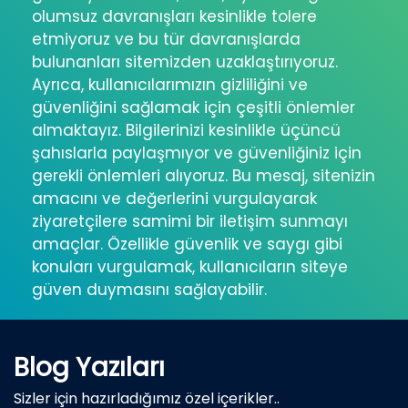
olumsuz davranışları kesinlikle tolere
etmiyoruz ve bu tür davranışlarda
bulunanları sitemizden uzaklaştırıyoruz.
Ayrıca, kullanıcılarımızın gizliliğini ve
güvenliğini sağlamak için çeşitli önlemler
almaktayız. Bilgilerinizi kesinlikle üçüncü
şahıslarla paylaşmıyor ve güvenliğiniz için
gerekli önlemleri alıyoruz. Bu mesaj, sitenizin
amacını ve değerlerini vurgulayarak
ziyaretçilere samimi bir iletişim sunmayı
amaçlar. Özellikle güvenlik ve saygı gibi
konuları vurgulamak, kullanıcıların siteye
güven duymasını sağlayabilir.
Blog Yazıları
Sizler için hazırladığımız özel içerikler..